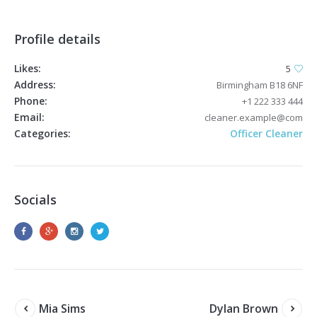
Profile details
Likes:
5
Address:
Birmingham B18 6NF
Phone:
+1 222 333 444
Email:
cleaner.example@com
Categories:
Officer Cleaner
Socials
Mia Sims
Dylan Brown