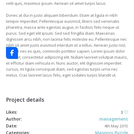
velit quis, maximus ipsum. Aenean sit amet turpis lacus.
Donec at dui in justo aliquam bibendum. Etiam at ligula in nibh
tempor imperdiet. Pellentesque euismod, libero sed venenatis
pharetra, massa ante egestas augue, in facilisis felis neque ut
purus. Sed eget elit ipsum. Sed sed fringilla diam. Maecenas
dignissim arcu nibh, non lacinia felis molestie eu. Pellentesque nec
nibh sit amet justo euismod interdum et a tellus. Aenean justo nisl,
tempor nec ex quis, commodo porttitor sapien. Lorem ipsum dolor
sit amet, consectetur adipiscing elit. Nullam laoreet volutpat mauris,
et efficitur diam vehicula in. Nunc auctor, elit dignissim imperdiet
cursus, mi ligula consequat diam, sed egestas turpis urna nec
metus. Cras laoreet lacus felis, eget sodales turpis blandit ut.
Project details
Likes:
3
Author:
management
Date:
4th May 2015
Categories:
Masonry Puzzle